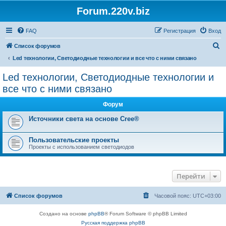
Forum.220v.biz
FAQ
Регистрация
Вход
П
Список форумов
о
Led технологии, Светодиодные технологии и все что с ними связано
и
Led технологии, Светодиодные технологии и
с
все что с ними связано
к
Форум
Источники света на основе Cree®
Пользовательские проекты
Проекты с использованием светодиодов
Перейти
Список форумов
Часовой пояс:
UTC+03:00
Создано на основе
phpBB
® Forum Software © phpBB Limited
Русская поддержка phpBB