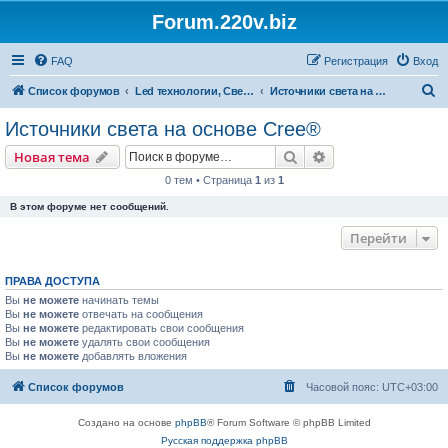
Forum.220v.biz
FAQ
Регистрация
Вход
П
Список форумов
Led технологии, Светодиодные технологии и все что с ними связано
Источники света на основе Cree®
о
Источники света на основе Cree®
и
Поиск
Расширенный пои
Новая тема
с
0 тем • Страница
1
из
1
к
В этом форуме нет сообщений.
Перейти
ПРАВА ДОСТУПА
Вы
не можете
начинать темы
Вы
не можете
отвечать на сообщения
Вы
не можете
редактировать свои сообщения
Вы
не можете
удалять свои сообщения
Вы
не можете
добавлять вложения
Список форумов
Часовой пояс:
UTC+03:00
Создано на основе
phpBB
® Forum Software © phpBB Limited
Русская поддержка phpBB