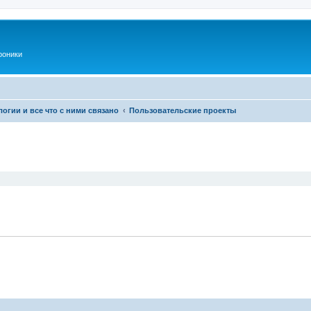
роники
огии и все что с ними связано
Пользовательские проекты
ширенный поиск