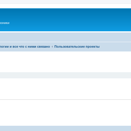
роники
огии и все что с ними связано
Пользовательские проекты
ширенный поиск