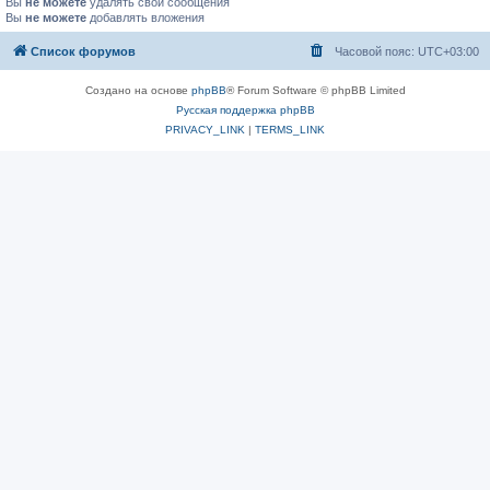
Вы
не можете
удалять свои сообщения
Вы
не можете
добавлять вложения
Список форумов
Часовой пояс:
UTC+03:00
Создано на основе
phpBB
® Forum Software © phpBB Limited
Русская поддержка phpBB
PRIVACY_LINK
|
TERMS_LINK