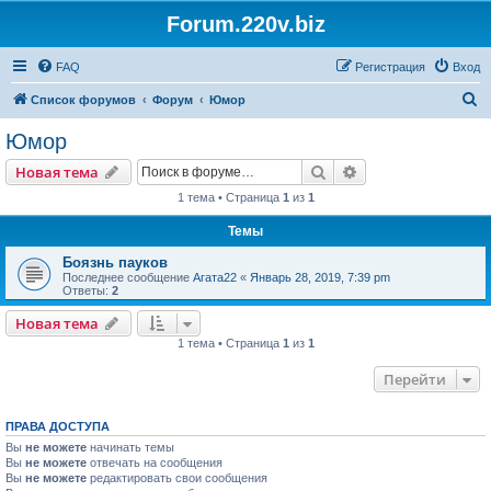
Forum.220v.biz
FAQ
Регистрация
Вход
П
Список форумов
Форум
Юмор
о
Юмор
и
Поиск
Расширенный пои
Новая тема
с
1 тема • Страница
1
из
1
к
Темы
Боязнь пауков
Последнее сообщение
Агата22
«
Январь 28, 2019, 7:39 pm
Ответы:
2
Новая тема
1 тема • Страница
1
из
1
Перейти
ПРАВА ДОСТУПА
Вы
не можете
начинать темы
Вы
не можете
отвечать на сообщения
Вы
не можете
редактировать свои сообщения