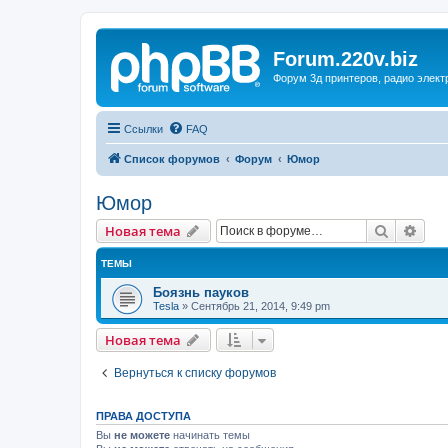
Forum.220v.biz
Форум 3д принтеров, радио элект
Ссылки
FAQ
Список форумов
Форум
Юмор
Юмор
Поиск
Рас
Новая тема
ТЕМЫ
Боязнь пауков
Tesla
»
Сентябрь 21, 2014, 9:49 pm
Новая тема
Вернуться к списку форумов
ПРАВА ДОСТУПА
Вы
не можете
начинать темы