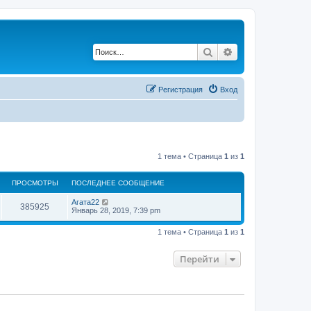
Поиск
Расширенный по
Регистрация
Вход
1 тема • Страница
1
из
1
ПРОСМОТРЫ
ПОСЛЕДНЕЕ СООБЩЕНИЕ
П
Агата22
П
385925
о
Январь 28, 2019, 7:39 pm
с
р
л
1 тема • Страница
1
из
1
е
о
д
н
Перейти
с
е
е
с
м
о
о
о
б
щ