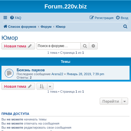
Forum.220v.biz
FAQ
Регистрация
Вход
П
Список форумов
Форум
Юмор
о
Юмор
и
Поиск
Расширенный пои
Новая тема
с
1 тема • Страница
1
из
1
к
Темы
Боязнь пауков
Последнее сообщение
Агата22
«
Январь 28, 2019, 7:39 pm
Ответы:
2
Новая тема
1 тема • Страница
1
из
1
Перейти
ПРАВА ДОСТУПА
Вы
не можете
начинать темы
Вы
не можете
отвечать на сообщения
Вы
не можете
редактировать свои сообщения