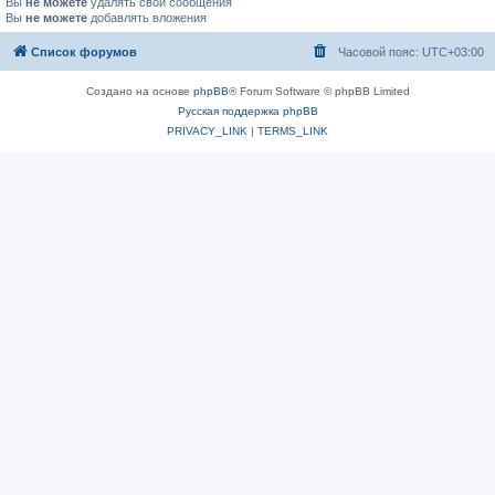
Вы
не можете
удалять свои сообщения
Вы
не можете
добавлять вложения
Список форумов
Часовой пояс:
UTC+03:00
Создано на основе
phpBB
® Forum Software © phpBB Limited
Русская поддержка phpBB
PRIVACY_LINK
|
TERMS_LINK