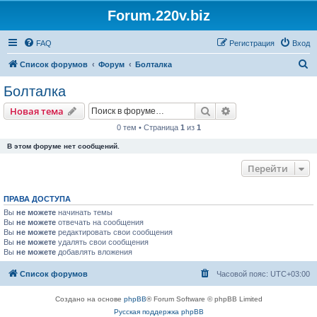
Forum.220v.biz
FAQ
Регистрация
Вход
П
Список форумов
Форум
Болталка
о
Болталка
и
Поиск
Расширенный пои
Новая тема
с
0 тем • Страница
1
из
1
к
В этом форуме нет сообщений.
Перейти
ПРАВА ДОСТУПА
Вы
не можете
начинать темы
Вы
не можете
отвечать на сообщения
Вы
не можете
редактировать свои сообщения
Вы
не можете
удалять свои сообщения
Вы
не можете
добавлять вложения
Список форумов
Часовой пояс:
UTC+03:00
Создано на основе
phpBB
® Forum Software © phpBB Limited
Русская поддержка phpBB