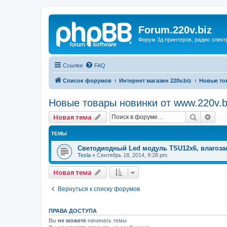
Forum.220v.biz
Форум 3д принтеров, радио элект
Ссылки
FAQ
Список форумов
Интернет магазин 220v.biz
Новые то
Новые товары новинки от www.220v.b
Поиск
Рас
Новая тема
ТЕМЫ
Светодиодный Led модуль TSU12х6, влагозащ
Tesla
»
Сентябрь 18, 2014, 9:28 pm
Новая тема
Вернуться к списку форумов
ПРАВА ДОСТУПА
Вы
не можете
начинать темы