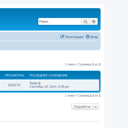
Поиск
Расширенный по
Регистрация
Вход
1 тема • Страница
1
из
1
ПРОСМОТРЫ
ПОСЛЕДНЕЕ СООБЩЕНИЕ
П
Tesla
П
629274
о
Сентябрь 18, 2014, 9:28 pm
с
р
л
1 тема • Страница
1
из
1
е
о
д
н
Перейти
с
е
е
с
м
о
о
о
б
щ