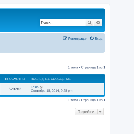
Поиск
Расширенный по
Регистрация
Вход
1 тема • Страница
1
из
1
ПРОСМОТРЫ
ПОСЛЕДНЕЕ СООБЩЕНИЕ
П
Tesla
П
629282
о
Сентябрь 18, 2014, 9:28 pm
с
р
л
1 тема • Страница
1
из
1
е
о
д
н
Перейти
с
е
е
с
м
о
о
о
б
щ