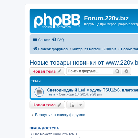
Forum.220v.biz
Форум 3д принтеров, радио элект
Ссылки
FAQ
Список форумов
Интернет магазин 220v.biz
Новые то
Новые товары новинки от www.220v.b
Поиск
Рас
Новая тема
ТЕМЫ
Светодиодный Led модуль TSU12х6, влагозащ
Tesla
»
Сентябрь 18, 2014, 9:28 pm
Новая тема
Вернуться к списку форумов
ПРАВА ДОСТУПА
Вы
не можете
начинать темы