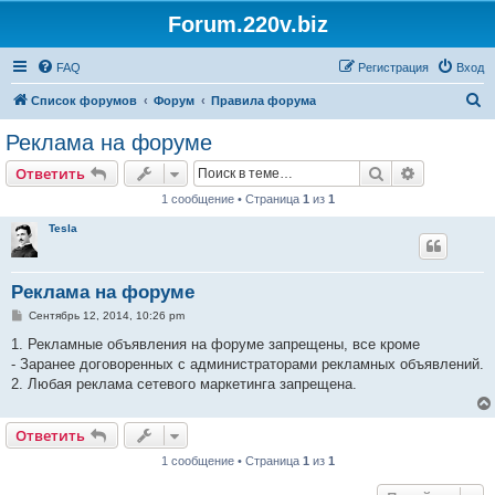
Forum.220v.biz
FAQ
Регистрация
Вход
П
Список форумов
Форум
Правила форума
о
Реклама на форуме
и
Поиск
Расширен
Ответить
с
1 сообщение • Страница
1
из
1
к
Tesla
Реклама на форуме
С
Сентябрь 12, 2014, 10:26 pm
о
о
1. Рекламные объявления на форуме запрещены, все кроме
б
- Заранее договоренных с администраторами рекламных объявлений.
щ
е
2. Любая реклама сетевого маркетинга запрещена.
н
и
е
Ответить
1 сообщение • Страница
1
из
1