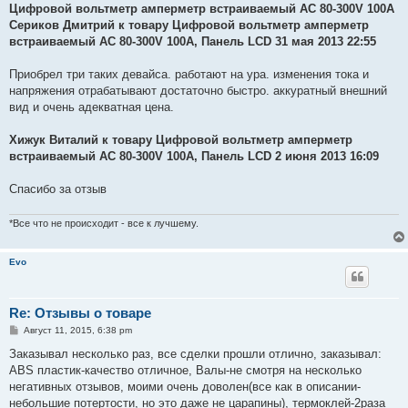
Цифровой вольтметр амперметр встраиваемый AC 80-300V 100A
Сериков Дмитрий к товару Цифровой вольтметр амперметр
встраиваемый AC 80-300V 100A, Панель LCD 31 мая 2013 22:55
Приобрел три таких девайса. работают на ура. изменения тока и
напряжения отрабатывают достаточно быстро. аккуратный внешний
вид и очень адекватная цена.
Хижук Виталий к товару Цифровой вольтметр амперметр
встраиваемый AC 80-300V 100A, Панель LCD 2 июня 2013 16:09
Спасибо за отзыв
*Все что не происходит - все к лучшему.
Evo
Re: Отзывы о товаре
С
Август 11, 2015, 6:38 pm
о
о
Заказывал несколько раз, все сделки прошли отлично, заказывал:
б
ABS пластик-качество отличное, Валы-не смотря на несколько
щ
е
негативных отзывов, моими очень доволен(все как в описании-
н
небольшие потертости, но это даже не царапины), термоклей-2раза
и