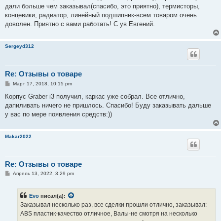
е
дали больше чем заказывал(спасибо, это приятно), термисторы,
концевики, радиатор, линейный подшипник-всем товаром очень
доволен. Приятно с вами работать! С ув Евгений.
Sergeyd312
Re: Отзывы о товаре
С
Март 17, 2018, 10:15 pm
о
о
Корпус Graber i3 получил, каркас уже собрал. Все отлично,
б
дапиливать ничего не пришлось. Спасибо! Буду заказывать дальше
щ
е
у вас по мере появления средств:))
н
и
е
Makar2022
Re: Отзывы о товаре
С
Апрель 13, 2022, 3:29 pm
о
о
б
Evo
писал(а):
щ
е
Заказывал несколько раз, все сделки прошли отлично, заказывал:
н
ABS пластик-качество отличное, Валы-не смотря на несколько
и
е