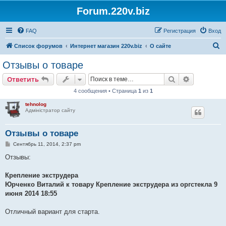
Forum.220v.biz
FAQ
Регистрация
Вход
П
Список форумов
Интернет магазин 220v.biz
О сайте
о
Отзывы о товаре
и
Поиск
Расширен
Ответить
с
4 сообщения • Страница
1
из
1
к
tehnolog
Адміністратор сайту
Отзывы о товаре
С
Сентябрь 11, 2014, 2:37 pm
о
о
Отзывы:
б
щ
е
Крепление экструдера
н
Юрченко Виталий к товару Крепление экструдера из оргстекла 9
и
е
июня 2014 18:55
Отличный вариант для старта.