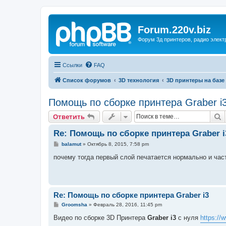
Forum.220v.biz
Форум 3д принтеров, радио элект
Ссылки
FAQ
Список форумов
3D технология
3D принтеры на базе
Помощь по сборке принтера Graber i
П
Ответить
Re: Помощь по сборке принтера Graber i
С
balamut
»
Октябрь 8, 2015, 7:58 pm
о
о
почему тогда первый слой печатается нормально и час
б
щ
е
н
и
е
Re: Помощь по сборке принтера Graber i3
С
Groomsha
»
Февраль 28, 2016, 11:45 pm
о
о
Видео по сборке 3D Принтера
Graber i3
с нуля
https://
б