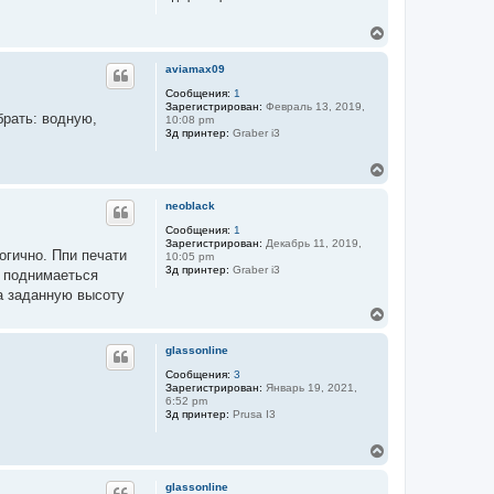
с
я
В
к
е
н
р
а
aviamax09
н
ч
у
Сообщения:
1
а
Зарегистрирован:
Февраль 13, 2019,
т
л
брать: водную,
10:08 pm
ь
у
3д принтер:
Graber i3
с
я
В
к
е
н
р
а
neoblack
н
ч
у
Сообщения:
1
а
Зарегистрирован:
Декабрь 11, 2019,
т
л
огично. Ппи печати
10:05 pm
ь
у
3д принтер:
Graber i3
е поднимаеться
с
я
на заданную высоту
к
В
н
е
а
р
glassonline
ч
н
а
у
Сообщения:
3
л
Зарегистрирован:
Январь 19, 2021,
т
у
6:52 pm
ь
3д принтер:
Prusa I3
с
я
В
к
е
н
р
а
glassonline