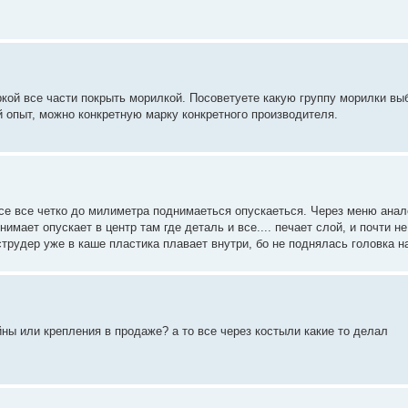
ркой все части покрыть морилкой. Посоветуете какую группу морилки вы
 опыт, можно конкретную марку конкретного производителя.
face все четко до милиметра поднимаеться опускаеться. Через меню анал
нимает опускает в центр там где деталь и все.... печает слой, и почти н
кструдер уже в каше пластика плавает внутри, бо не поднялась головка 
ейны или крепления в продаже? а то все через костыли какие то делал