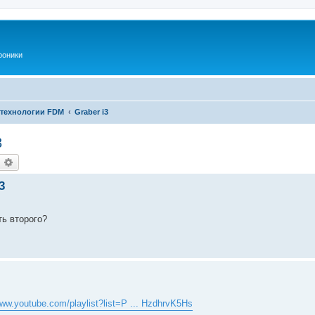
роники
 технологии FDM
Graber i3
3
оиск
Расширенный поиск
3
ть второго?
www.youtube.com/playlist?list=P ... HzdhrvK5Hs