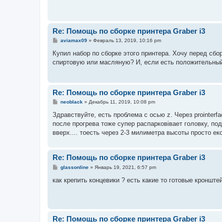
щ
е
н
и
е
Re: Помощь по сборке принтера Graber i3
С
aviamax09
»
Февраль 13, 2019, 10:16 pm
о
о
Купил набор по сборке этого принтера. Хочу перед сбо
б
спиртовую или масляную? И, если есть положительный
щ
е
н
и
е
Re: Помощь по сборке принтера Graber i3
С
neoblack
»
Декабрь 11, 2019, 10:08 pm
о
о
Здравствуйте, есть проблема с осью z. Через prointer
б
после прогрева тоже супер распарковівает головку, под
щ
е
вверх.... тоесть через 2-3 милиметра высоты просто е
н
и
е
Re: Помощь по сборке принтера Graber i3
С
glassonline
»
Январь 19, 2021, 6:57 pm
о
о
как крепить концевики ? есть какие то готовые кроншт
б
щ
е
н
и
е
Re: Помощь по сборке принтера Graber i3