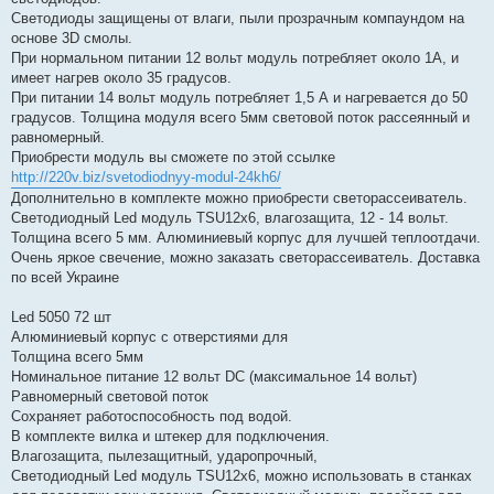
Светодиоды защищены от влаги, пыли прозрачным компаундом на
основе 3D смолы.
При нормальном питании 12 вольт модуль потребляет около 1А, и
имеет нагрев около 35 градусов.
При питании 14 вольт модуль потребляет 1,5 А и нагревается до 50
градусов. Толщина модуля всего 5мм световой поток рассеянный и
равномерный.
Приобрести модуль вы сможете по этой ссылке
http://220v.biz/svetodiodnyy-modul-24kh6/
Дополнительно в комплекте можно приобрести светорассеиватель.
Светодиодный Led модуль TSU12х6, влагозащита, 12 - 14 вольт.
Толщина всего 5 мм. Алюминиевый корпус для лучшей теплоотдачи.
Очень яркое свечение, можно заказать светорассеиватель. Доставка
по всей Украине
Led 5050 72 шт
Алюминиевый корпус с отверстиями для
Толщина всего 5мм
Номинальное питание 12 вольт DC (максимальное 14 вольт)
Равномерный световой поток
Сохраняет работоспособность под водой.
В комплекте вилка и штекер для подключения.
Влагозащита, пылезащитный, ударопрочный,
Светодиодный Led модуль TSU12х6, можно использовать в станках