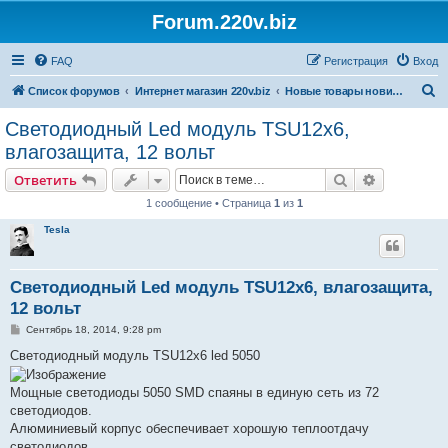
Forum.220v.biz
FAQ
Регистрация
Вход
П
Список форумов
Интернет магазин 220v.biz
Новые товары новинки от www.220v.biz
о
Светодиодный Led модуль TSU12х6,
и
влагозащита, 12 вольт
с
Поиск
Расширен
Ответить
к
1 сообщение • Страница
1
из
1
Tesla
Светодиодный Led модуль TSU12х6, влагозащита,
12 вольт
С
Сентябрь 18, 2014, 9:28 pm
о
о
Светодиодный модуль TSU12х6 led 5050
б
щ
е
Мощные светодиоды 5050 SMD спаяны в единую сеть из 72
н
светодиодов.
и
е
Алюминиевый корпус обеспечивает хорошую теплоотдачу
светодиодов.