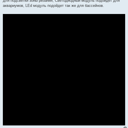
для подсветки зоны резания, Светодиодный модуль подойдет для
аквариумов, LEd модуль подойдет так же для бассейнов.