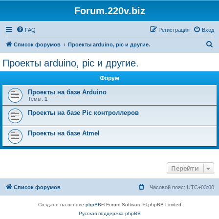
Forum.220v.biz
FAQ
Регистрация
Вход
П
Список форумов
Проекты arduino, pic и другие.
о
Проекты arduino, pic и другие.
и
Форум
с
к
Проекты на базе Arduino
Темы:
1
Проекты на базе Pic контроллеров
Проекты на базе Atmel
Перейти
Список форумов
Часовой пояс:
UTC+03:00
Создано на основе
phpBB
® Forum Software © phpBB Limited
Русская поддержка phpBB