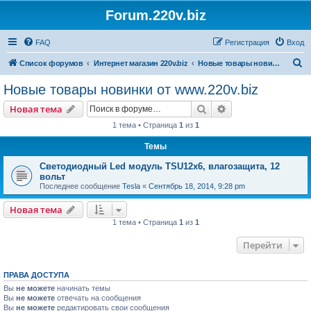
Forum.220v.biz
FAQ
Регистрация
Вход
П
Список форумов
Интернет магазин 220v.biz
Новые товары новинки от www.220v.biz
о
Новые товары новинки от www.220v.biz
и
Поиск
Расширенный пои
Новая тема
с
1 тема • Страница
1
из
1
к
Темы
Светодиодный Led модуль TSU12х6, влагозащита, 12
вольт
Последнее сообщение
Tesla
«
Сентябрь 18, 2014, 9:28 pm
Новая тема
1 тема • Страница
1
из
1
Перейти
ПРАВА ДОСТУПА
Вы
не можете
начинать темы
Вы
не можете
отвечать на сообщения
Вы
не можете
редактировать свои сообщения